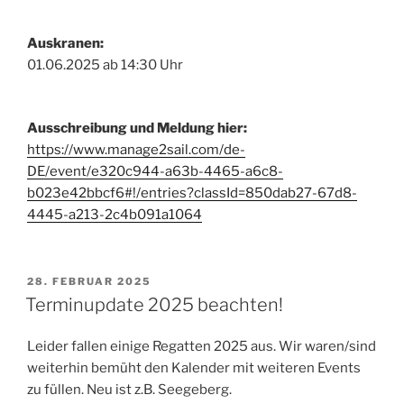
Auskranen:
01.06.2025 ab 14:30 Uhr
Ausschreibung und Meldung hier:
https://www.manage2sail.com/de-
DE/event/e320c944-a63b-4465-a6c8-
b023e42bbcf6#!/entries?classId=850dab27-67d8-
4445-a213-2c4b091a1064
VERÖFFENTLICHT
28. FEBRUAR 2025
AM
Terminupdate 2025 beachten!
Leider fallen einige Regatten 2025 aus. Wir waren/sind
weiterhin bemüht den Kalender mit weiteren Events
zu füllen. Neu ist z.B. Seegeberg.