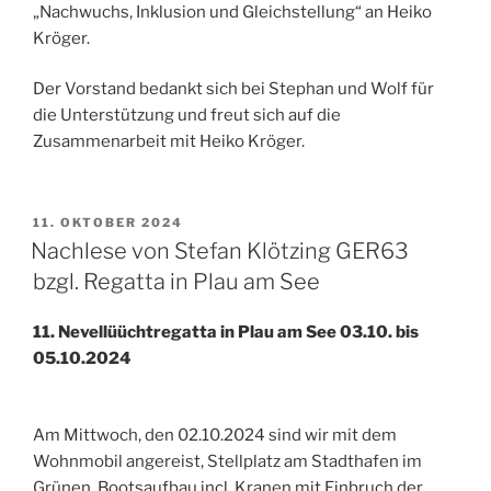
„Nachwuchs, Inklusion und Gleichstellung“ an Heiko
Kröger.
Der Vorstand bedankt sich bei Stephan und Wolf für
die Unterstützung und freut sich auf die
Zusammenarbeit mit Heiko Kröger.
VERÖFFENTLICHT
11. OKTOBER 2024
AM
Nachlese von Stefan Klötzing GER63
bzgl. Regatta in Plau am See
11. Nevellüüchtregatta in Plau am See 03.10. bis
05.10.2024
Am Mittwoch, den 02.10.2024 sind wir mit dem
Wohnmobil angereist, Stellplatz am Stadthafen im
Grünen, Bootsaufbau incl. Kranen mit Einbruch der