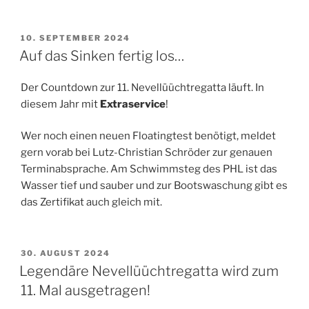
VERÖFFENTLICHT
10. SEPTEMBER 2024
AM
Auf das Sinken fertig los…
Der Countdown zur 11. Nevellüüchtregatta läuft. In
diesem Jahr mit
Extraservice
!
Wer noch einen neuen Floatingtest benötigt, meldet
gern vorab bei Lutz-Christian Schröder zur genauen
Terminabsprache. Am Schwimmsteg des PHL ist das
Wasser tief und sauber und zur Bootswaschung gibt es
das Zertifikat auch gleich mit.
VERÖFFENTLICHT
30. AUGUST 2024
AM
Legendäre Nevellüüchtregatta wird zum
11. Mal ausgetragen!