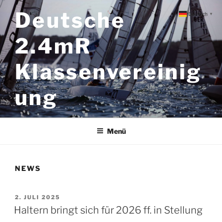
Zum
Deutsche
Deutsch
▼
Inhalt
springen
2.4mR
Klassenvereinig
ung
Menü
NEWS
VERÖFFENTLICHT
2. JULI 2025
AM
Haltern bringt sich für 2026 ff. in Stellung