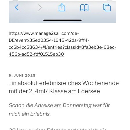
https://www.manage2sail.com/de-
DE/event/35ed0354-1945-42da-9ff4-
cc6b4cc58634/#!/entries?classId=8fa3eb3e-68ec-
456b-ad52-fdf01515eb30
VERÖFFENTLICHT
6. JUNI 2025
AM
Ein absolut erlebnisreiches Wochenende
mit der 2. 4mR Klasse am Edersee
Schon die Anreise am Donnerstag war für
mich ein Erlebnis.