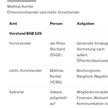
Mathias Kortke
Ehrenvorsitzender und stellv. Vorsitzender
Amt
Person
Aufgaben
Vorstand BGB §26
Vorsitzender
Jan Peter
Generelle Strategi
Rischard
Vertretung nach
(SSGE)
außen,
Öffentlichkeitsarb
stellv. Vorsitzender
Mathias
Bootsregister,
Kortke
Rangliste, Regatt
(YCBG)
Sekretär
Vakant,
Mitgliederverwalt
aufgeteilt
Finanzen, Webseit
auf
Kommunikation n