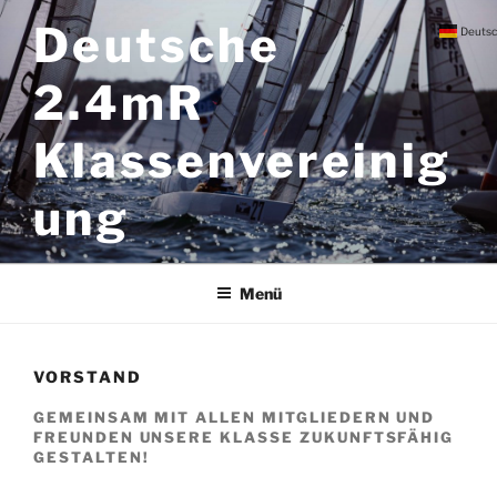
Zum
Deutsche
Deuts
Inhalt
springen
2.4mR
Klassenvereinig
ung
Menü
VORSTAND
GEMEINSAM MIT ALLEN MITGLIEDERN UND
FREUNDEN UNSERE KLASSE ZUKUNFTSFÄHIG
GESTALTEN!