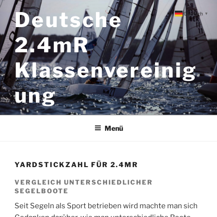
Zum
Deutsche
Deutsch
▼
Inhalt
springen
2.4mR
Klassenvereinig
ung
Menü
YARDSTICKZAHL FÜR 2.4MR
VERGLEICH UNTERSCHIEDLICHER
SEGELBOOTE
Seit Segeln als Sport betrieben wird machte man sich