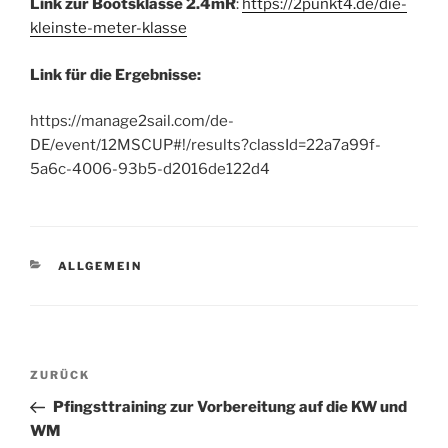
Link zur Bootsklasse 2.4mR
:
https://2punkt4.de/die-
kleinste-meter-klasse
Link für die Ergebnisse:
https://manage2sail.com/de-
DE/event/12MSCUP#!/results?classId=22a7a99f-
5a6c-4006-93b5-d2016de122d4
KATEGORIEN
ALLGEMEIN
Beitragsnavigation
Vorheriger
ZURÜCK
Beitrag
Pfingsttraining zur Vorbereitung auf die KW und
WM