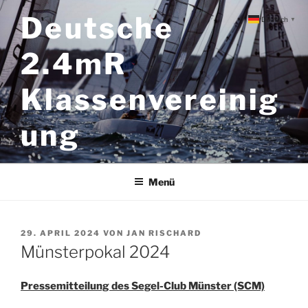
Zum
Deutsche
Deutsch
▼
Inhalt
springen
2.4mR
Klassenvereinig
ung
Menü
VERÖFFENTLICHT
29. APRIL 2024
VON
JAN RISCHARD
AM
Münsterpokal 2024
Pressemitteilung des Segel-Club Münster (SCM)