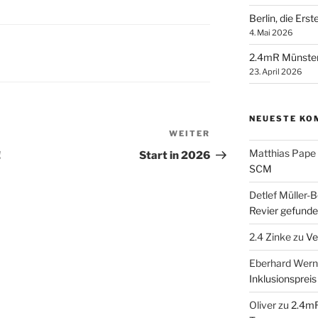
Berlin, die Ers
4. Mai 2026
2.4mR Münste
23. April 2026
NEUESTE KO
WEITER
Nächster
Beitrag
Matthias Pape
!
Start in 2026
SCM
Detlef Müller-B
Revier gefunde
2.4 Zinke
zu
Ve
Eberhard Wern
Inklusionspreis
Oliver
zu
2.4mR