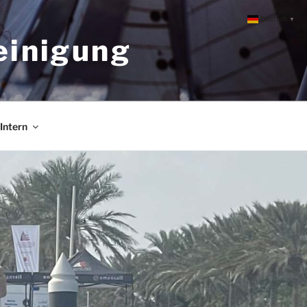
Deutsch
▼
einigung
Intern