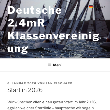
Zum
Deutsche
Deutsch
▼
Inhalt
springen
2.4mR
Klassenvereinig
ung
Menü
VERÖFFENTLICHT
6. JANUAR 2026
VON
JAN RISCHARD
AM
Start in 2026
Wir wünschen allen einen guten Start im Jahr 2026,
egal an welcher Startlinie – hauptsache wir segeln