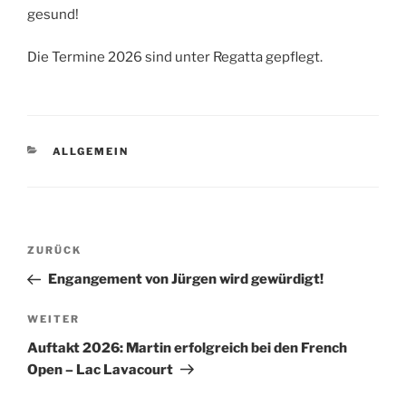
gesund!
Die Termine 2026 sind unter Regatta gepflegt.
KATEGORIEN
ALLGEMEIN
Beitragsnavigation
Vorheriger
ZURÜCK
Beitrag
Engangement von Jürgen wird gewürdigt!
Nächster
WEITER
Beitrag
Auftakt 2026: Martin erfolgreich bei den French
Open – Lac Lavacourt