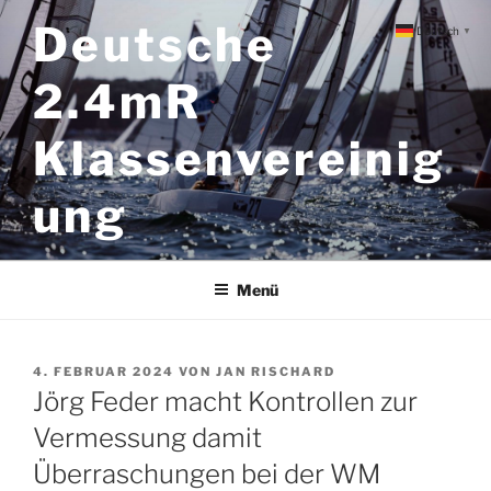
Zum
Deutsche
Deutsch
▼
Inhalt
springen
2.4mR
Klassenvereinig
ung
Menü
VERÖFFENTLICHT
4. FEBRUAR 2024
VON
JAN RISCHARD
AM
Jörg Feder macht Kontrollen zur
Vermessung damit
Überraschungen bei der WM