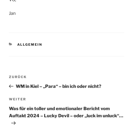
Jan
KATEGORIEN
ALLGEMEIN
Beitragsnavigation
Vorheriger
ZURÜCK
Beitrag
WM in Kiel – „Para“ – bin ich oder nicht?
Nächster
WEITER
Beitrag
Was für ein toller und emotionaler Bericht vom
Auftakt 2024 – Lucky Devil – oder „luck im unluck“…