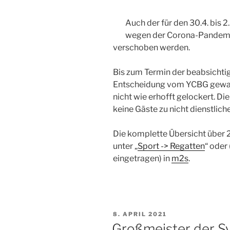
Auch der für den 30.4. bis 
wegen der Corona-Pandemi
verschoben werden.
Bis zum Termin der beabsichti
Entscheidung vom YCBG gewar
nicht wie erhofft gelockert. Di
keine Gäste zu nicht dienstli
Die komplette Übersicht über 2
unter „
Sport -> Regatten
“ oder
eingetragen) in
m2s
.
VERÖFFENTLICHT
8. APRIL 2021
AM
Großmeister der S