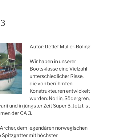
 3
Autor: Detlef Müller-Böling
Wir haben in unserer
Bootsklasse eine Vielzahl
unterschiedlicher Risse,
die von berühmten
Konstrukteuren entwickelt
wurden: Norlin, Södergren,
ri) und in jüngster Zeit Super 3. Jetzt ist
mmen der CA 3.
n Archer, dem legendären norwegischen
 Spitzgatter mit höchster