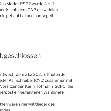
Das Modell RS 22 wurde 4 zu 1
n ist mit dem CA 3 ein wirklich
inle gebaut hat und nun segelt.
abgeschlossen
ttwoch, dem 31.3.2021, öffneten der
eiter Kai Schreiber (CYC) zusammen mit
. Vorsitzenden Karin Hofmann (SCPC) die
riefpost eingegangenen Wahlbriefe.
hlen waren vier Mitglieder des
andes.