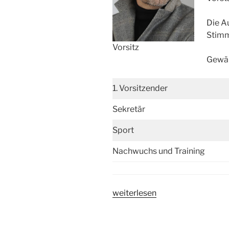
Die A
Stimm
Vorsitz
Gewäh
1. Vorsitzender
Sekretär
Sport
Nachwuchs und Training
„Vorstandswahlen
weiterlesen
abgeschlossen“