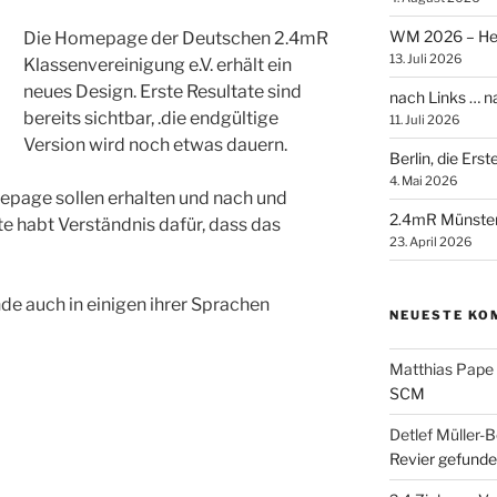
WM 2026 – Heik
Die Homepage der Deutschen 2.4mR
13. Juli 2026
Klassenvereinigung e.V. erhält ein
neues Design. Erste Resultate sind
nach Links … 
bereits sichtbar, .die endgültige
11. Juli 2026
Version wird noch etwas dauern.
Berlin, die Ers
4. Mai 2026
mepage sollen erhalten und nach und
2.4mR Münste
te habt Verständnis dafür, dass das
23. April 2026
e auch in einigen ihrer Sprachen
NEUESTE KO
Matthias Pape
SCM
Detlef Müller-B
Revier gefunde