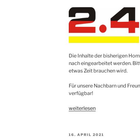
Die Inhalte der bisherigen Ho
nach eingearbeitet werden. Bit
etwas Zeit brauchen wird.
Für unsere Nachbarn und Freund
verfügbar!
„Die
weiterlesen
Homepage
im
neuen
VERÖFFENTLICHT
16. APRIL 2021
Design“
AM