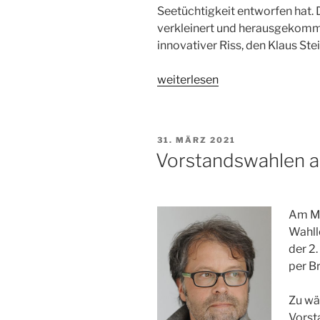
Seetüchtigkeit entworfen hat. 
verkleinert und herausgekomme
innovativer Riss, den Klaus Ste
„Neuer
weiterlesen
2.4-
Riss:
CA
VERÖFFENTLICHT
31. MÄRZ 2021
3“
AM
Vorstandswahlen 
Am Mi
Wahll
der 2
per B
Zu wä
Vorst