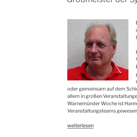
oder gemeinsam auf dem Schie
allem in großen Veranstaltunge
Warnemünder Woche ist Hannes
Veranstaltungsteams gewesen
„Großmeister
weiterlesen
der