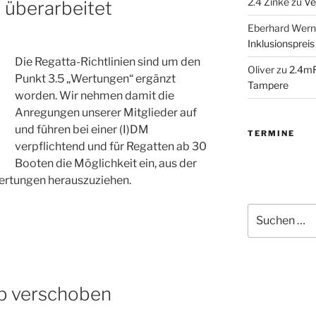
2.4 Zinke
zu
Ve
n überarbeitet
Eberhard Wern
Inklusionspreis
Die Regatta-Richtlinien sind um den
Oliver
zu
2.4mR
Punkt 3.5 „Wertungen“ ergänzt
Tampere
worden. Wir nehmen damit die
Anregungen unserer Mitglieder auf
und führen bei einer (I)DM
TERMINE
verpflichtend und für Regatten ab 30
Booten die Möglichkeit ein, aus der
rtungen herauszuziehen.
Suchen
nach:
up verschoben