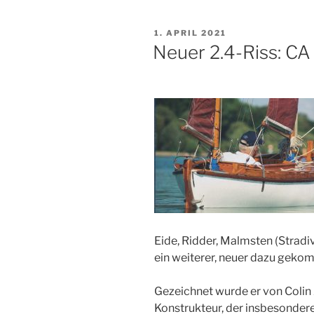
Sympathie“
VERÖFFENTLICHT
1. APRIL 2021
AM
Neuer 2.4-Riss: CA
Eide, Ridder, Malmsten (Stradiva
ein weiterer, neuer dazu geko
Gezeichnet wurde er von Coli
Konstrukteur, der insbesondere