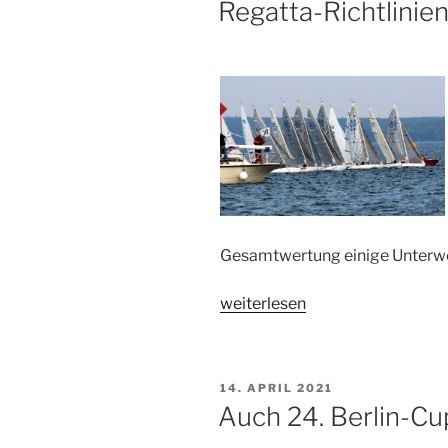
Regatta-Richtlinie
Gesamtwertung einige Unterwe
„Regatta-
weiterlesen
Richtlinien
überarbeitet“
VERÖFFENTLICHT
14. APRIL 2021
AM
Auch 24. Berlin-C