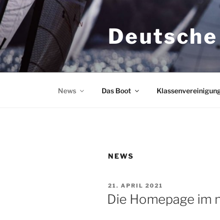
Zum
Inhalt
Deutsche
springen
News
Das Boot
Klassenvereinigun
NEWS
VERÖFFENTLICHT
21. APRIL 2021
AM
Die Homepage im 