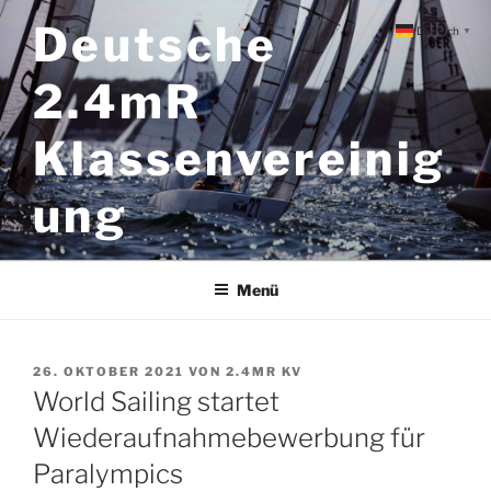
Zum
Deutsche
Deutsch
▼
Inhalt
springen
2.4mR
Klassenvereinig
ung
Menü
VERÖFFENTLICHT
26. OKTOBER 2021
VON
2.4MR KV
AM
World Sailing startet
Wiederaufnahmebewerbung für
Paralympics