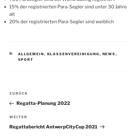
15% der registrierten Para-Segler sind unter 30 Jahre
alt
20% der registrierten Para-Segler sind weiblich
KATEGORIEN
ALLGEMEIN
,
KLASSENVEREINIGUNG
,
NEWS
,
SPORT
Beitragsnavigation
Vorheriger
ZURÜCK
Beitrag
Regatta-Planung 2022
Nächster
WEITER
Beitrag
Regattabericht AntwerpCityCup 2021