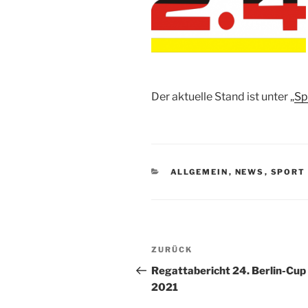
Der aktuelle Stand ist unter „
Sp
KATEGORIEN
ALLGEMEIN
,
NEWS
,
SPORT
Beitragsnavigation
Vorheriger
ZURÜCK
Beitrag
Regattabericht 24. Berlin-Cup
2021