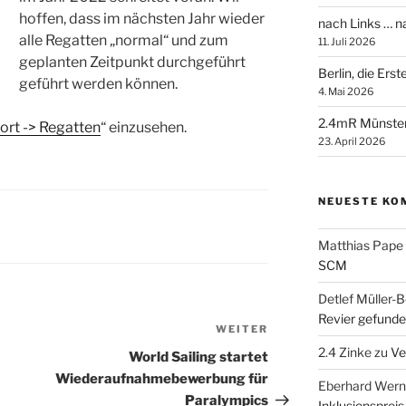
hoffen, dass im nächsten Jahr wieder
nach Links … 
alle Regatten „normal“ und zum
11. Juli 2026
geplanten Zeitpunkt durchgeführt
Berlin, die Ers
geführt werden können.
4. Mai 2026
2.4mR Münste
ort -> Regatten
“ einzusehen.
23. April 2026
NEUESTE KO
Matthias Pape
SCM
Detlef Müller-B
Revier gefunde
WEITER
Nächster
2.4 Zinke
zu
Ve
Beitrag
World Sailing startet
Wiederaufnahmebewerbung für
Eberhard Wern
Paralympics
Inklusionspreis