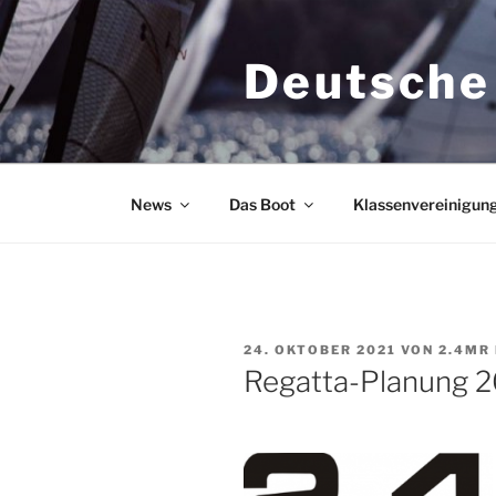
Zum
Inhalt
Deutsche
springen
News
Das Boot
Klassenvereinigun
VERÖFFENTLICHT
24. OKTOBER 2021
VON
2.4MR
AM
Regatta-Planung 