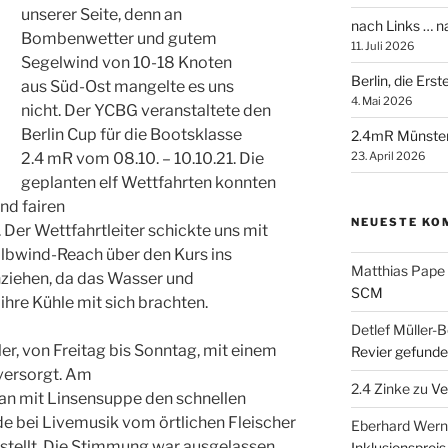
unserer Seite, denn an
nach Links … 
Bombenwetter und gutem
11. Juli 2026
Segelwind von 10-18 Knoten
Berlin, die Ers
aus Süd-Ost mangelte es uns
4. Mai 2026
nicht. Der YCBG veranstaltete den
Berlin Cup für die Bootsklasse
2.4mR Münste
23. April 2026
2.4 mR vom 08.10. – 10.10.21. Die
geplanten elf Wettfahrten konnten
nd fairen
NEUESTE KO
Der Wettfahrtleiter schickte uns mit
bwind-Reach über den Kurs ins
Matthias Pape
nziehen, da das Wasser und
SCM
ihre Kühle mit sich brachten.
Detlef Müller-B
r, von Freitag bis Sonntag, mit einem
Revier gefunde
 versorgt. Am
2.4 Zinke
zu
Ve
n mit Linsensuppe den schnellen
e bei Livemusik vom örtlichen Fleischer
Eberhard Wern
gestellt. Die Stimmung war ausgelassen.
Inklusionspreis