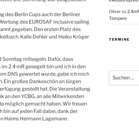
Oliver
zu
2.4mR
g des Berlin Cups auch der Berliner
Tampere
 Wertung des EUROSAF inclusive sailing
ekannt gegeben. Den ersten Platz des
rkelbach. Kalle Dehler und Heiko Kröger
TERMINE
 Sonntag mitsegeln. Dafür, dass
 im 2.4 mR gesegelt bin und ich in den
Suchen
inem DNS gewertet wurde, gebe ich mich
nach:
en. Ein großes Dankeschön an Jürgen
Verfügung gestellt hat. Die Veranstaltung
ank an den YCBG, an alle Mitwirkenden
atta möglich gemacht haben. Wir freuen
ch bin auf jeden Fall dabei, dank der
on Hanns Hermann Lagemann.