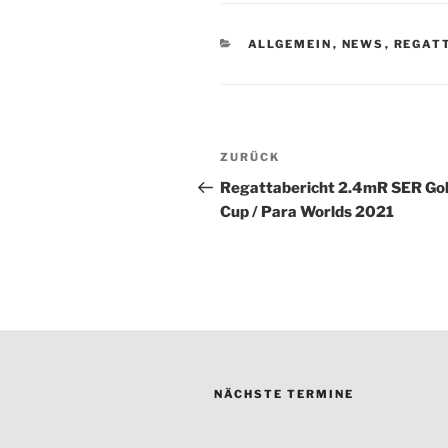
KATEGORIEN
ALLGEMEIN
,
NEWS
,
REGAT
Beitragsnavigation
Vorheriger
ZURÜCK
Beitrag
Regattabericht 2.4mR SER Gol
Cup / Para Worlds 2021
NÄCHSTE TERMINE