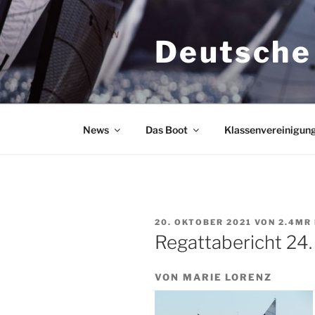
Zum
Inhalt
Deutsche
springen
News
Das Boot
Klassenvereinigun
VERÖFFENTLICHT
20. OKTOBER 2021
VON
2.4MR
AM
Regattabericht 24.
VON MARIE LORENZ