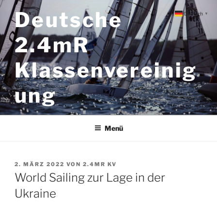
Zum
Deutsche
Deutsch
▼
Inhalt
springen
2.4mR
Klassenvereinig
ung
Menü
VERÖFFENTLICHT
2. MÄRZ 2022
VON
2.4MR KV
AM
World Sailing zur Lage in der
Ukraine