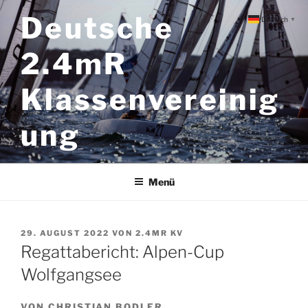
Zum
Deutsche
Deutsch
▼
Inhalt
springen
2.4mR
Klassenvereinig
ung
Menü
VERÖFFENTLICHT
29. AUGUST 2022
VON
2.4MR KV
AM
Regattabericht: Alpen-Cup
Wolfgangsee
VON CHRISTIAN BODLER