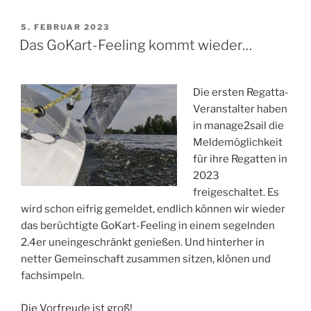
3-
Seen
VERÖFFENTLICHT
5. FEBRUAR 2023
AM
Inklusionspreis“
Das GoKart-Feeling kommt wieder…
Die ersten Regatta-
Veranstalter haben
in manage2sail die
Meldemöglichkeit
für ihre Regatten in
2023
freigeschaltet. Es
wird schon eifrig gemeldet, endlich können wir wieder
das berüchtigte GoKart-Feeling in einem segelnden
2.4er uneingeschränkt genießen. Und hinterher in
netter Gemeinschaft zusammen sitzen, klönen und
fachsimpeln.
Die Vorfreude ist groß!