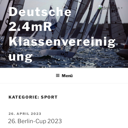
Zum
Deutsche
Deutsch
▼
Inhalt
springen
2.4mR
Klassenvereinig
ung
Menü
KATEGORIE:
SPORT
VERÖFFENTLICHT
26. APRIL 2023
AM
26. Berlin-Cup 2023