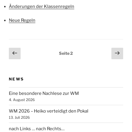
Änderungen der Klassenregeln
Neue Regeln
Seitennummerierung
Vorherige
Näch
Seite
2
Seite
Seit
der
Beiträge
NEWS
Eine besondere Nachlese zur WM
4. August 2026
WM 2026 – Heiko verteidigt den Pokal
13. Juli 2026
nach Links … nach Rechts…