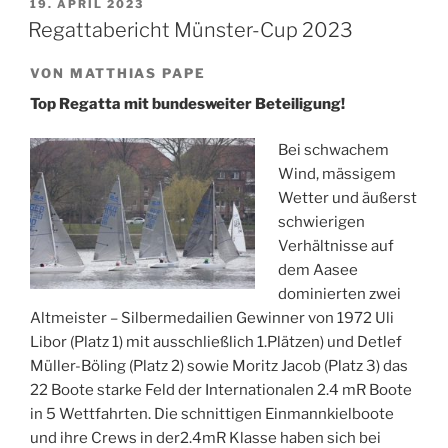
VERÖFFENTLICHT
19. APRIL 2023
AM
Regattabericht Münster-Cup 2023
VON MATTHIAS PAPE
Top Regatta mit bundesweiter Beteiligung!
Bei schwachem
Wind, mässigem
Wetter und äußerst
schwierigen
Verhältnisse auf
dem Aasee
dominierten zwei
Altmeister – Silbermedailien Gewinner von 1972 Uli
Libor (Platz 1) mit ausschließlich 1.Plätzen) und Detlef
Müller-Böling (Platz 2) sowie Moritz Jacob (Platz 3) das
22 Boote starke Feld der Internationalen 2.4 mR Boote
in 5 Wettfahrten. Die schnittigen Einmannkielboote
und ihre Crews in der2.4mR Klasse haben sich bei