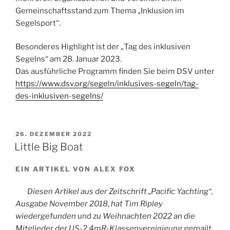
dabei
Gemeinschaftsstand zum Thema „Inklusion im
sein“
Segelsport“.
Besonderes Highlight ist der „Tag des inklusiven
Segelns“ am 28. Januar 2023.
Das ausführliche Programm finden Sie beim DSV unter
https://www.dsv.org/segeln/inklusives-segeln/tag-
des-inklusiven-segelns/
VERÖFFENTLICHT
26. DEZEMBER 2022
AM
Little Big Boat
EIN ARTIKEL VON ALEX FOX
Diesen Artikel aus der Zeitschrift „Pacific Yachting“,
Ausgabe November 2018
,
hat Tim Ripley
wiedergefunden
und
zu Weihnachten 2022 an die
Mitglieder der US-2.4mR-Klassenvereinigung gemailt.