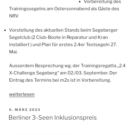
Vorbereitung des
Trainingssegelns am Ostersonnabend als Gäste des
NRV
Vorstellung des aktuellen Stands beim Segeberger
Segelclub (2 Club-Boote in Reparatur und Kran
installiert ) und Plan für erstes 2.4er Testsegeln 27.
Mai.
Ausserdem Besprechung wg. der Trainingsregatta „2.4
X-Challenge Segeberg“ am 02./03. September. Der
Eintrag des Termins bei m2s ist in Vorbereitung.
„News
weiterlesen
aus
HH
VERÖFFENTLICHT
5. MÄRZ 2023
AM
und
Berliner 3-Seen Inklusionspreis
SH“