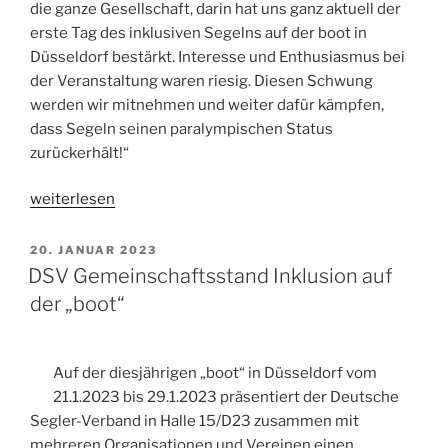
die ganze Gesellschaft, darin hat uns ganz aktuell der
erste Tag des inklusiven Segelns auf der boot in
Düsseldorf bestärkt. Interesse und Enthusiasmus bei
der Veranstaltung waren riesig. Diesen Schwung
werden wir mitnehmen und weiter dafür kämpfen,
dass Segeln seinen paralympischen Status
zurückerhält!“
„Segeln
weiterlesen
wird
in
VERÖFFENTLICHT
20. JANUAR 2023
AM
Los
DSV Gemeinschaftsstand Inklusion auf
Angeles
der „boot“
in
2028
nicht
Auf der diesjährigen „boot“ in Düsseldorf vom
bei
21.1.2023 bis 29.1.2023 präsentiert der Deutsche
den
Segler-Verband in Halle 15/D23 zusammen mit
Paralympics
mehreren Organisationen und Vereinen einen