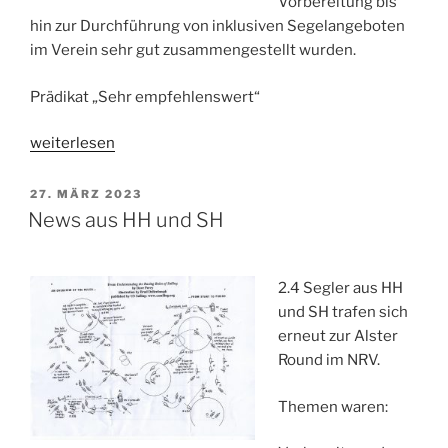
Vorbereitung bis
hin zur Durchführung von inklusiven Segelangeboten
im Verein sehr gut zusammengestellt wurden.
Prädikat „Sehr empfehlenswert“
„DSV
weiterlesen
Handbuch
„Inklusives
VERÖFFENTLICHT
27. MÄRZ 2023
AM
Segeln
News aus HH und SH
im
Verein““
2.4 Segler aus HH
und SH trafen sich
erneut zur Alster
Round im NRV.
Themen waren: