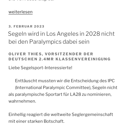
„Das
weiterlesen
GoKart-
Feeling
VERÖFFENTLICHT
3. FEBRUAR 2023
AM
kommt
Segeln wird in Los Angeles in 2028 nicht
wieder…“
bei den Paralympics dabei sein
OLIVER THIES, VORSITZENDER DER
DEUTSCHEN 2.4MR KLASSENVEREINIGUNG
Liebe Segelsport-Interessierte!
Enttäuscht mussten wir die Entscheidung des IPC
(International Paralympic Committee), Segeln nicht
als paralympische Sportart für LA28 zu nominieren,
wahrnehmen.
Einhellig reagiert die weltweite Seglergemeinschaft
mit einer starken Botschaft.