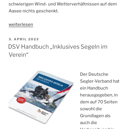
schwierigen Wind- und Wetterverhältnissen auf dem
Aasee nichts geschenkt.
„Regattabericht
weiterlesen
Münster-
Cup
VERÖFFENTLICHT
3. APRIL 2023
AM
2023“
DSV Handbuch „Inklusives Segeln im
Verein“
Der Deutsche
Segler-Verband hat
ein Handbuch
herausgegeben, in
dem auf 70 Seiten
sowohl die
Grundlagen als
auch die