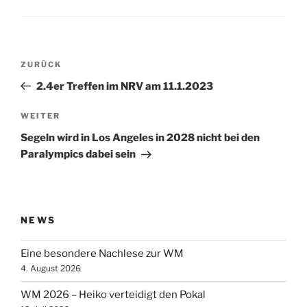
Beitragsnavigation
Vorheriger
ZURÜCK
Beitrag
2.4er Treffen im NRV am 11.1.2023
Nächster
WEITER
Beitrag
Segeln wird in Los Angeles in 2028 nicht bei den
Paralympics dabei sein
NEWS
Eine besondere Nachlese zur WM
4. August 2026
WM 2026 – Heiko verteidigt den Pokal