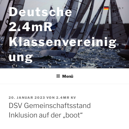
Zum
Deutsche
Deutsch
▼
Inhalt
springen
2.4mR
Klassenvereinig
ung
Menü
VERÖFFENTLICHT
20. JANUAR 2023
VON
2.4MR KV
AM
DSV Gemeinschaftsstand
Inklusion auf der „boot“