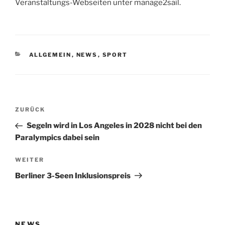
Veranstaltungs-Webseiten unter manage2sail.
KATEGORIEN
ALLGEMEIN
,
NEWS
,
SPORT
Beitragsnavigation
Vorheriger
ZURÜCK
Beitrag
Segeln wird in Los Angeles in 2028 nicht bei den
Paralympics dabei sein
Nächster
WEITER
Beitrag
Berliner 3-Seen Inklusionspreis
NEWS