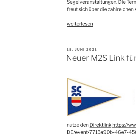
Segelveranstaltungen. Die Ter
freut sich über die zahlreichen
„Die
weiterlesen
Saison
2021
zieht
VERÖFFENTLICHT
18. JUNI 2021
„Papa”“
AM
Neuer M2S Link fü
nutze den
Direktlink
https://w
DE/event/7715a90b-46e7-45