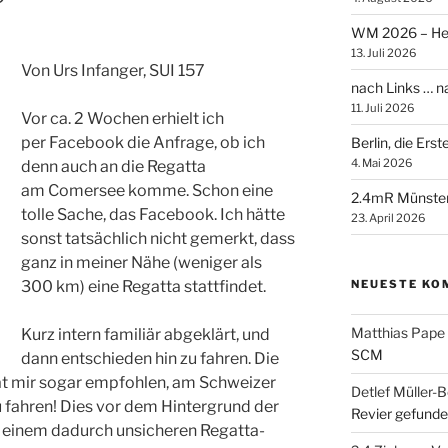
WM 2026 – Heik
13. Juli 2026
Von Urs Infanger, SUI 157
nach Links … 
11. Juli 2026
Vor ca. 2 Wochen erhielt ich
per Facebook die Anfrage, ob ich
Berlin, die Ers
4. Mai 2026
denn auch an die Regatta
am Comersee komme. Schon eine
2.4mR Münste
tolle Sache, das Facebook. Ich hätte
23. April 2026
sonst tatsächlich nicht gemerkt, dass
ganz in meiner Nähe (weniger als
NEUESTE KO
300 km) eine Regatta stattfindet.
Matthias Pape
Kurz intern familiär abgeklärt, und
SCM
dann entschieden hin zu fahren. Die
hat mir sogar empfohlen, am Schweizer
Detlef Müller-B
u fahren! Dies vor dem Hintergrund der
Revier gefunde
 einem dadurch unsicheren Regatta-