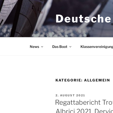
Zum
Inhalt
Deutsche
springen
News
Das Boot
Klassenvereinigun
KATEGORIE:
ALLGEMEIN
VERÖFFENTLICHT
2. AUGUST 2021
AM
Regattabericht Tro
Albrici 2021, Dervi