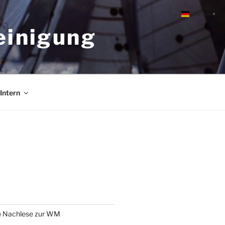
Deutsch
▼
einigung
Intern
e Nachlese zur WM