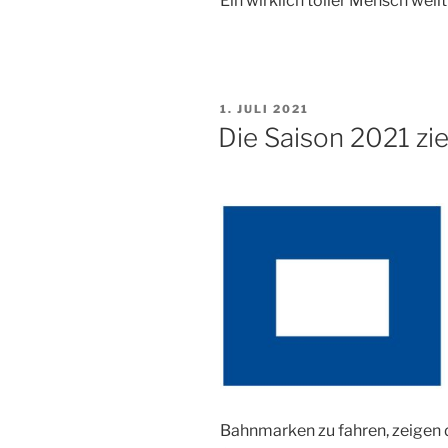
Ein wirklich toller Mensch weilt
VERÖFFENTLICHT
1. JULI 2021
AM
Die Saison 2021 zi
Bahnmarken zu fahren, zeigen