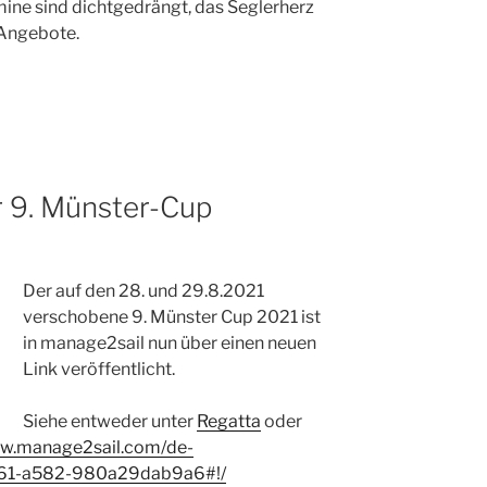
mine sind dichtgedrängt, das Seglerherz
 Angebote.
r 9. Münster-Cup
Der auf den 28. und 29.8.2021
verschobene 9. Münster Cup 2021 ist
in manage2sail nun über einen neuen
Link veröffentlicht.
Siehe entweder unter
Regatta
oder
ww.manage2sail.com/de-
61-a582-980a29dab9a6#!/