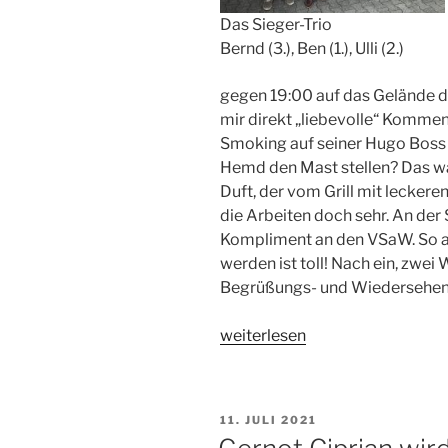
Das Sieger-Trio
Bernd (3.), Ben (1.), Ulli (2.)
gegen 19:00 auf das Gelände d
mir direkt „liebevolle“ Komme
Smoking auf seiner Hugo Boss 
Hemd den Mast stellen? Das war
Duft, der vom Grill mit lecker
die Arbeiten doch sehr. An der 
Kompliment an den VSaW. So a
werden ist toll! Nach ein, zwei 
Begrüßungs- und Wiedersehensb
„Regattabericht:
weiterlesen
Und
dann
nischt
VERÖFFENTLICHT
11. JULI 2021
wie
AM