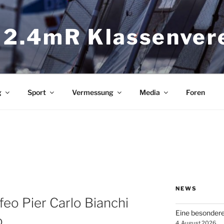
 2.4mR Klassenver
g
Sport
Vermessung
Media
Foren
NEWS
feo Pier Carlo Bianchi
Eine besonder
o
4. August 2026