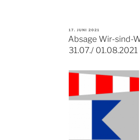
VERÖFFENTLICHT
17. JUNI 2021
AM
Absage Wir-sind-Wi
31.07./ 01.08.2021