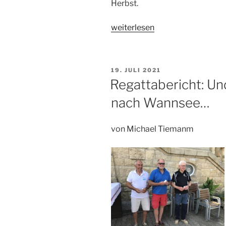
Herbst.
„Regattabericht
weiterlesen
Trofeo
Pier
Carlo
VERÖFFENTLICHT
19. JULI 2021
Bianchi
AM
Regattabericht: Un
Albrici
nach Wannsee…
2021,
Dervio“
von Michael Tiemanm