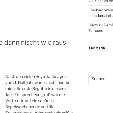
2.4 Zinke
zu
Ve
Eberhard Wern
Inklusionspreis
Oliver
zu
2.4mR
Tampere
d dann nischt wie raus
TERMINE
Suchen
Nach den vielen Regattaabsagen
nach:
vom 1. Halbjahr war es nicht nur für
mich die erste Regatta in diesem
Jahr. Entsprechend groß war die
Vorfreude auf ein schönes
Segelwochenende und die
Erwartungen wurden mehr als erfüllt.