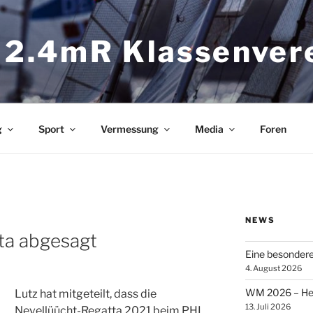
 2.4mR Klassenver
g
Sport
Vermessung
Media
Foren
NEWS
ta abgesagt
Eine besonder
4. August 2026
WM 2026 – Heik
Lutz hat mitgeteilt, dass die
13. Juli 2026
Nevellüücht-Regatta 2021 beim PHL