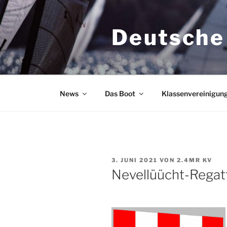
Zum
Inhalt
Deutsche
springen
News
Das Boot
Klassenvereinigun
VERÖFFENTLICHT
3. JUNI 2021
VON
2.4MR KV
AM
Nevellüücht-Regat