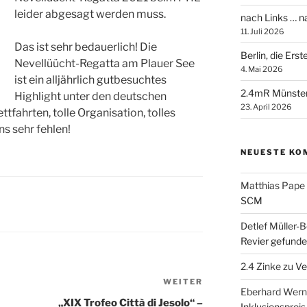
leider abgesagt werden muss.
nach Links … 
11. Juli 2026
Das ist sehr bedauerlich! Die
Berlin, die Ers
Nevellüücht-Regatta am Plauer See
4. Mai 2026
ist ein alljährlich gutbesuchtes
2.4mR Münste
Highlight unter den deutschen
23. April 2026
ettfahrten, tolle Organisation, tolles
 sehr fehlen!
NEUESTE KO
Matthias Pape
SCM
Detlef Müller-B
Revier gefunde
2.4 Zinke
zu
Ve
WEITER
Nächster
Eberhard Wern
Beitrag
„XIX Trofeo Città di Jesolo“ –
Inklusionspreis