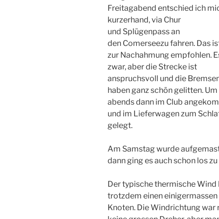
Freitagabend entschied ich mi
kurzerhand, via Chur
und Splügenpass an
den Comerseezu fahren. Das ist
zur Nachahmung empfohlen. E
zwar, aber die Strecke ist
anspruchsvoll und die Bremse
haben ganz schön gelitten. Um
abends dann im Club angeko
und im Lieferwagen zum Schla
gelegt.
Am Samstag wurde aufgemaste
dann ging es auch schon los zu
Der typische thermische Wind ha
trotzdem einen einigermassen
Knoten. Die Windrichtung war r