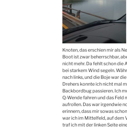
Knoten, das erschien mir als Ne
Boot ist zwar beherrschbar, abe
nicht mehr. Da fehlt schon di
bei starkem Wind segeln. Wäh
nach links, und die Boje war di
Drehers konnte ich nicht mal m
Backbordbug passieren. Ich mu
Q-Wende fahren und das Feld 
aufrollen. Das war irgendwie no
erinnern, dass mir sowas schon
war ich im Mittelfeld, auf dem
traf ich mit der linken Seite ei