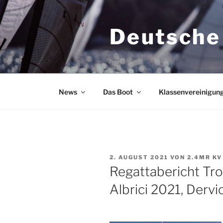
Zum
Inhalt
Deutsche
springen
News
Das Boot
Klassenvereinigun
VERÖFFENTLICHT
2. AUGUST 2021
VON
2.4MR KV
AM
Regattabericht Tro
Albrici 2021, Dervi