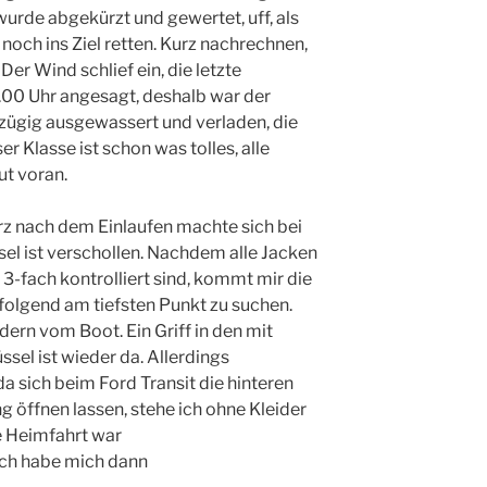
urde abgekürzt und gewertet, uff, als
noch ins Ziel retten. Kurz nachrechnen,
 Der Wind schlief ein, die letzte
.00 Uhr angesagt, deshalb war der
zügig ausgewassert und verladen, die
er Klasse ist schon was tolles, alle
ut voran.
z nach dem Einlaufen machte sich bei
sel ist verschollen. Nachdem alle Jacken
-fach kontrolliert sind, kommt mir die
folgend am tiefsten Punkt zu suchen.
ern vom Boot. Ein Griff in den mit
ssel ist wieder da. Allerdings
da sich beim Ford Transit die hinteren
g öffnen lassen, stehe ich ohne Kleider
e Heimfahrt war
ich habe mich dann