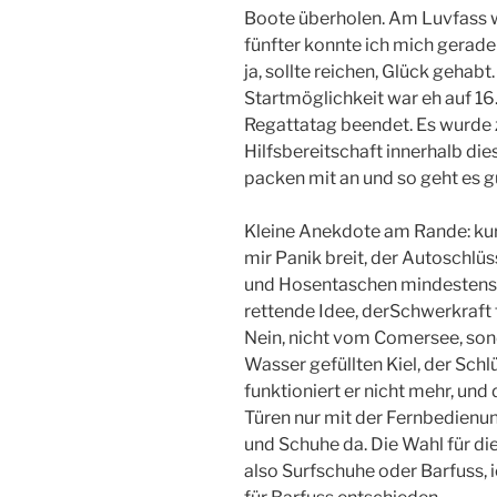
Boote überholen. Am Luvfass w
fünfter konnte ich mich gerade 
ja, sollte reichen, Glück gehabt.
Startmöglichkeit war eh auf 16
Regattatag beendet. Es wurde 
Hilfsbereitschaft innerhalb dies
packen mit an und so geht es g
Kleine Anekdote am Rande: kur
mir Panik breit, der Autoschlüs
und Hosentaschen mindestens 3
rettende Idee, derSchwerkraft 
Nein, nicht vom Comersee, sond
Wasser gefüllten Kiel, der Schlü
funktioniert er nicht mehr, und 
Türen nur mit der Fernbedienun
und Schuhe da. Die Wahl für di
also Surfschuhe oder Barfuss, 