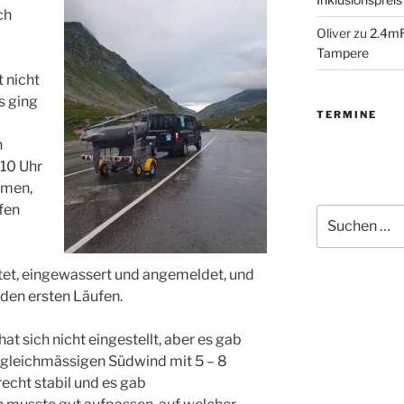
ch
Oliver
zu
2.4mR
Tampere
 nicht
s ging
TERMINE
n
 10 Uhr
mmen,
fen
Suchen
nach:
t, eingewassert und angemeldet, und
 den ersten Läufen.
t sich nicht eingestellt, aber es gab
 gleichmässigen Südwind mit 5 – 8
echt stabil und es gab