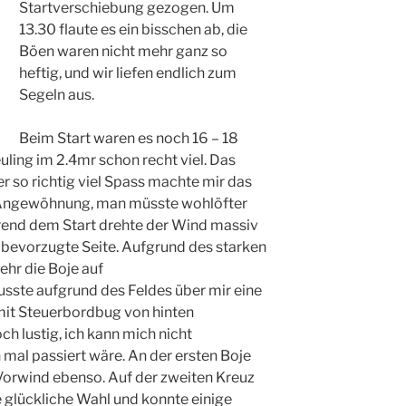
Startverschiebung gezogen. Um
13.30 flaute es ein bisschen ab, die
Böen waren nicht mehr ganz so
heftig, und wir liefen endlich zum
Segeln aus.
Beim Start waren es noch 16 – 18
uling im 2.4mr schon recht viel. Das
r so richtig viel Spass machte mir das
e Angewöhnung, man müsste wohlöfter
rend dem Start drehte der Wind massiv
e bevorzugte Seite. Aufgrund des starken
ehr die Boje auf
sste aufgrund des Feldes über mir eine
mit Steuerbordbug von hinten
ch lustig, ich kann mich nicht
 mal passiert wäre. An der ersten Boje
 Vorwind ebenso. Auf der zweiten Kreuz
ne glückliche Wahl und konnte einige