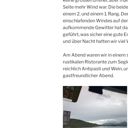
keine grossen Dreher, aber ma
Seite mehr Wind war. Die beid
einem 2. und einem 1. Rang. De
einschlafenden Windes auf de
aufkommende Gewitter hat da
geführt, was sicher eine gute
und über Nacht hatten wir viel 
Am Abend waren wir in einem 
rustikalen Ristorante zum Seg
reichlich Antipasti und Wein, u
gastfreundlicher Abend.