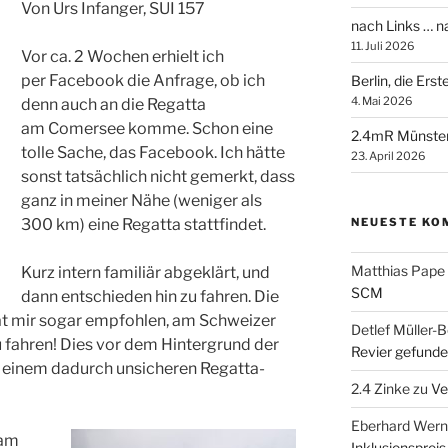
Von Urs Infanger, SUI 157
nach Links … 
11. Juli 2026
Vor ca. 2 Wochen erhielt ich
per Facebook die Anfrage, ob ich
Berlin, die Ers
4. Mai 2026
denn auch an die Regatta
am Comersee komme. Schon eine
2.4mR Münste
tolle Sache, das Facebook. Ich hätte
23. April 2026
sonst tatsächlich nicht gemerkt, dass
ganz in meiner Nähe (weniger als
NEUESTE KO
300 km) eine Regatta stattfindet.
Matthias Pape
Kurz intern familiär abgeklärt, und
SCM
dann entschieden hin zu fahren. Die
hat mir sogar empfohlen, am Schweizer
Detlef Müller-B
u fahren! Dies vor dem Hintergrund der
Revier gefunde
 einem dadurch unsicheren Regatta-
2.4 Zinke
zu
Ve
Eberhard Wern
 am
Inklusionspreis