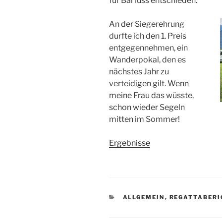
für Barfuss entschieden.
An der Siegerehrung
durfte ich den 1. Preis
entgegennehmen, ein
Wanderpokal, den es
nächstes Jahr zu
verteidigen gilt. Wenn
meine Frau das wüsste,
schon wieder Segeln
mitten im Sommer!
Ergebnisse
KATEGORIEN
ALLGEMEIN
,
REGATTABERI