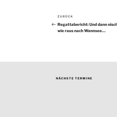
Beitragsnavigation
Vorheriger
ZURÜCK
Beitrag
Regattabericht: Und dann nisc
wie raus nach Wannsee…
NÄCHSTE TERMINE