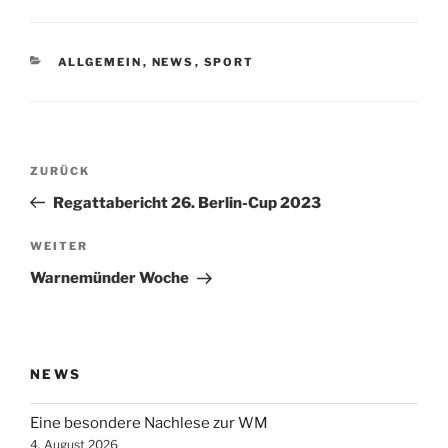
KATEGORIEN
ALLGEMEIN
,
NEWS
,
SPORT
Beitragsnavigation
Vorheriger
ZURÜCK
Beitrag
Regattabericht 26. Berlin-Cup 2023
Nächster
WEITER
Beitrag
Warnemünder Woche
NEWS
Eine besondere Nachlese zur WM
4. August 2026