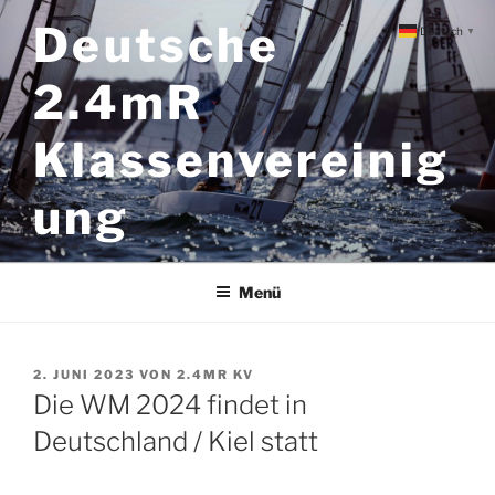
Zum
Deutsche
Deutsch
▼
Inhalt
springen
2.4mR
Klassenvereinig
ung
Menü
VERÖFFENTLICHT
2. JUNI 2023
VON
2.4MR KV
AM
Die WM 2024 findet in
Deutschland / Kiel statt