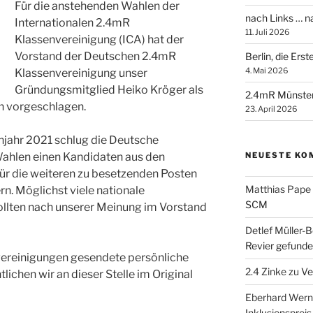
Für die anstehenden Wahlen der
nach Links … 
Internationalen 2.4mR
11. Juli 2026
Klassenvereinigung (ICA) hat der
Vorstand der Deutschen 2.4mR
Berlin, die Ers
4. Mai 2026
Klassenvereinigung unser
Gründungsmitglied Heiko Kröger als
2.4mR Münste
n vorgeschlagen.
23. April 2026
hjahr 2021 schlug die Deutsche
NEUESTE KO
Wahlen einen Kandidaten aus den
für die weiteren zu besetzenden Posten
Matthias Pape
n. Möglichst viele nationale
SCM
llten nach unserer Meinung im Vorstand
Detlef Müller-B
Revier gefunde
nvereinigungen gesendete persönliche
2.4 Zinke
zu
Ve
lichen wir an dieser Stelle im Original
Eberhard Wern
Inklusionspreis