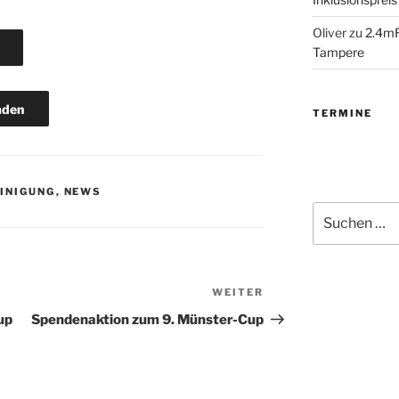
Oliver
zu
2.4mR
Tampere
aden
TERMINE
INIGUNG
,
NEWS
Suchen
nach:
WEITER
Nächster
Beitrag
up
Spendenaktion zum 9. Münster-Cup