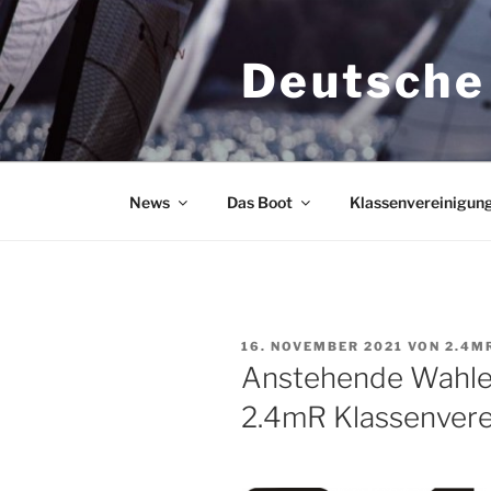
Zum
Inhalt
Deutsche
springen
News
Das Boot
Klassenvereinigun
VERÖFFENTLICHT
16. NOVEMBER 2021
VON
2.4M
AM
Anstehende Wahlen
2.4mR Klassenvere