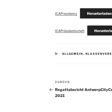
Herunterladen
ICAPresidency
Herunterl
ICAPräsidentschaft
KATEGORIEN
ALLGEMEIN
,
KLASSENVERE
Beitragsnavigation
Vorheriger
ZURÜCK
Beitrag
Regattabericht AntwerpCityC
2021