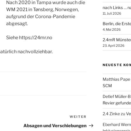
Nach 2020 in Tampa wurde auch die
nach Links … 
WM 2021 in Tønsberg, Norwegen,
11. Juli 2026
aufgrund der Corona-Pandemie
abgesagt.
Berlin, die Ers
4. Mai 2026
Siehe https://24mr.no
2.4mR Münste
23. April 2026
natürlich nachvollziehbar.
NEUESTE KO
Matthias Pape
SCM
Detlef Müller-B
Revier gefunde
2.4 Zinke
zu
Ve
WEITER
Nächster
Beitrag
Eberhard Wern
Absagen und Verschiebungen
Inklusionspreis