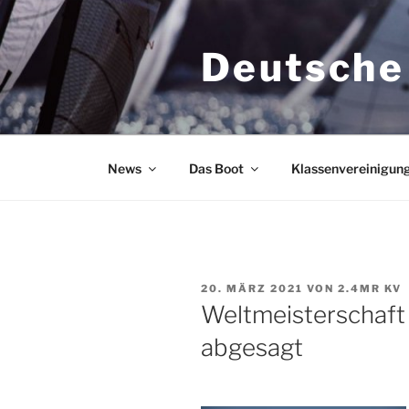
Zum
Inhalt
Deutsche
springen
News
Das Boot
Klassenvereinigun
VERÖFFENTLICHT
20. MÄRZ 2021
VON
2.4MR KV
AM
Weltmeisterschaft
abgesagt