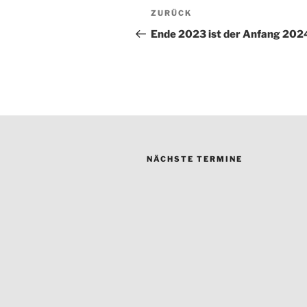
Beitragsnavigation
Vorheriger
ZURÜCK
Beitrag
Ende 2023 ist der Anfang 202
NÄCHSTE TERMINE