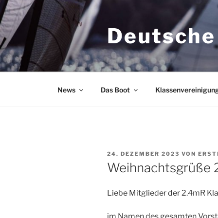
Zum
Inhalt
Deutsche
springen
News
Das Boot
Klassenvereinigun
VERÖFFENTLICHT
24. DEZEMBER 2023
VON
ERST
AM
Weihnachtsgrüße 
Liebe Mitglieder der 2.4mR Kl
im Namen des gesamten Vorsta