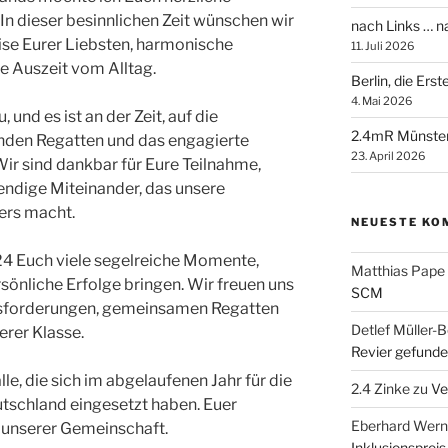
n dieser besinnlichen Zeit wünschen wir
nach Links … 
ise Eurer Liebsten, harmonische
11. Juli 2026
e Auszeit vom Alltag.
Berlin, die Ers
4. Mai 2026
 und es ist an der Zeit, auf die
2.4mR Münste
den Regatten und das engagierte
23. April 2026
ir sind dankbar für Eure Teilnahme,
endige Miteinander, das unsere
ers macht.
NEUESTE KO
 Euch viele segelreiche Momente,
Matthias Pape
önliche Erfolge bringen. Wir freuen uns
SCM
usforderungen, gemeinsamen Regatten
Detlef Müller-B
erer Klasse.
Revier gefunde
le, die sich im abgelaufenen Jahr für die
2.4 Zinke
zu
Ve
tschland eingesetzt haben. Euer
Eberhard Wern
 unserer Gemeinschaft.
Inklusionspreis