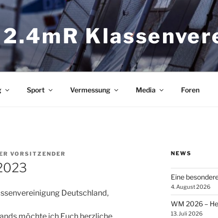
 2.4mR Klassenver
g
Sport
Vermessung
Media
Foren
NEWS
ER VORSITZENDER
2023
Eine besonder
4. August 2026
assenvereinigung Deutschland,
WM 2026 – Heik
13. Juli 2026
nds möchte ich Euch herzliche