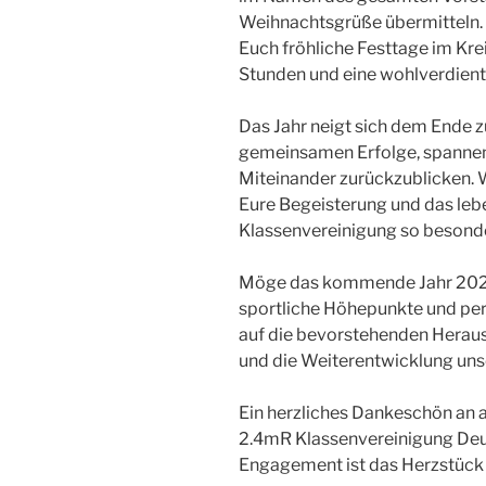
Weihnachtsgrüße übermitteln. I
Euch fröhliche Festtage im Kre
Stunden und eine wohlverdient
Das Jahr neigt sich dem Ende zu,
gemeinsamen Erfolge, spannen
Miteinander zurückzublicken. W
Eure Begeisterung und das leb
Klassenvereinigung so besond
Möge das kommende Jahr 2024
sportliche Höhepunkte und pers
auf die bevorstehenden Hera
und die Weiterentwicklung uns
Ein herzliches Dankeschön an al
2.4mR Klassenvereinigung Deu
Engagement ist das Herzstück