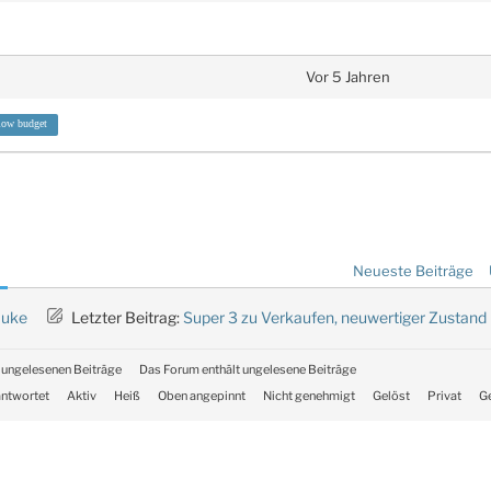
Vor 5 Jahren
low budget
Neueste Beiträge
uke
Letzter Beitrag:
Super 3 zu Verkaufen, neuwertiger Zustand
 ungelesenen Beiträge
Das Forum enthält ungelesene Beiträge
ntwortet
Aktiv
Heiß
Oben angepinnt
Nicht genehmigt
Gelöst
Privat
G