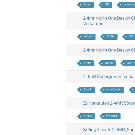
2.4mr
OD
zu verkau
2.4mr Norlin One Design C
Verkaufen
Verkauf
Norlin
OD
2.4mr Norlin One Design C
2.4mr
Norlin
One De
2.4mR Södergren zu verk
2.4mR
zu verkaufen
Zu verkaufen 2.4mR Söde
2.4mR
verkaufen
Selling 3 boats 2.4MR, So