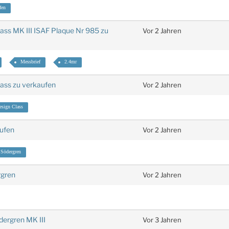
fen
lass MK III ISAF Plaque Nr 985 zu
Vor 2 Jahren
Messbrief
2.4mr
lass zu verkaufen
Vor 2 Jahren
sign Class
aufen
Vor 2 Jahren
Södergren
rgren
Vor 2 Jahren
edergren MK III
Vor 3 Jahren