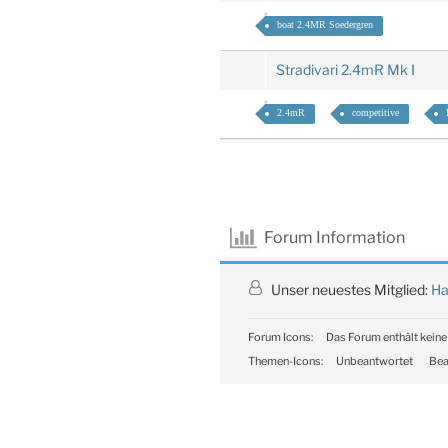
boat 2.4MR Soedergren
Stradivari 2.4mR Mk I
2.4mR
competitive
Forum Information
Unser neuestes Mitglied:
Ha
Forum Icons:
Das Forum enthält keine
Themen-Icons:
Unbeantwortet
Bea