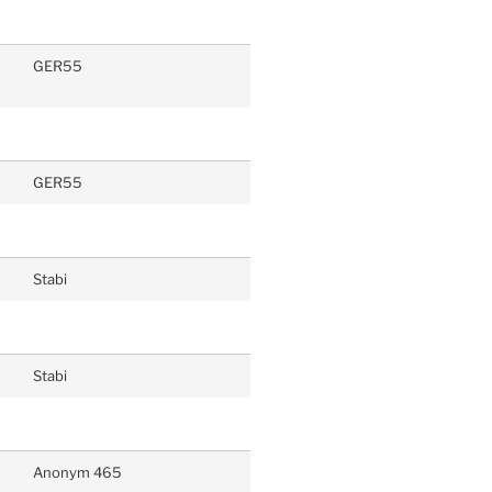
GER55
GER55
Stabi
Stabi
Anonym 465