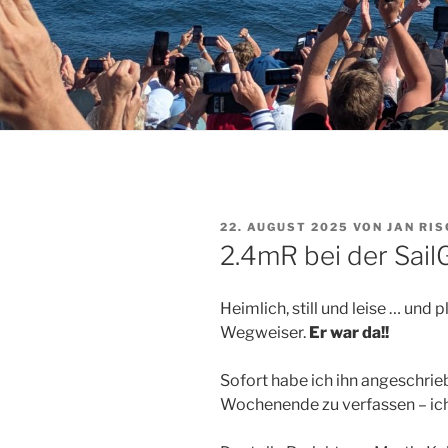
VERÖFFENTLICHT
22. AUGUST 2025
VON
JAN RI
AM
2.4mR bei der Sail
Heimlich, still und leise … und 
Wegweiser.
Er war da!!
Sofort habe ich ihn angeschrie
Wochenende zu verfassen – ic