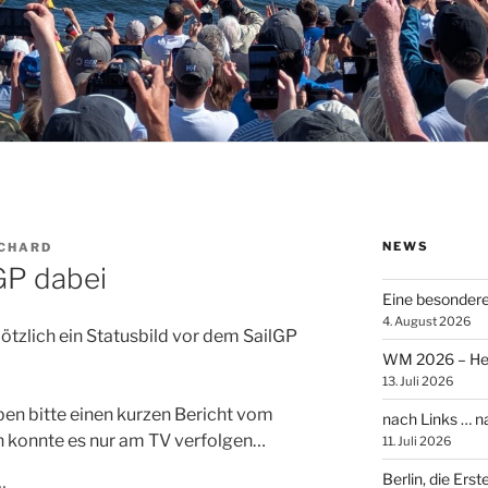
NEWS
SCHARD
GP dabei
Eine besonder
4. August 2026
plötzlich ein Statusbild vor dem SailGP
WM 2026 – Heik
13. Juli 2026
ben bitte einen kurzen Bericht vom
nach Links … 
h konnte es nur am TV verfolgen…
11. Juli 2026
Berlin, die Ers