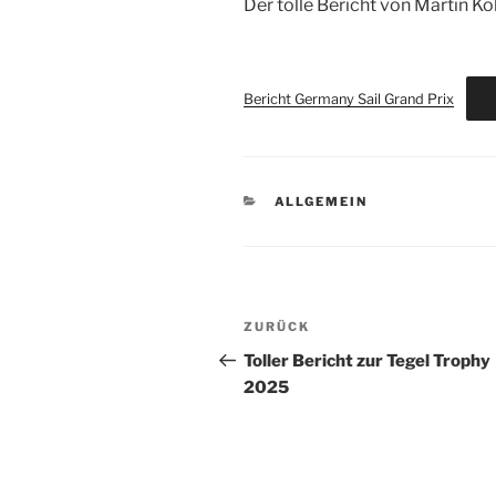
Der tolle Bericht von Martin Kol
Bericht Germany Sail Grand Prix
KATEGORIEN
ALLGEMEIN
Beitragsnavigation
Vorheriger
ZURÜCK
Beitrag
Toller Bericht zur Tegel Trophy
2025