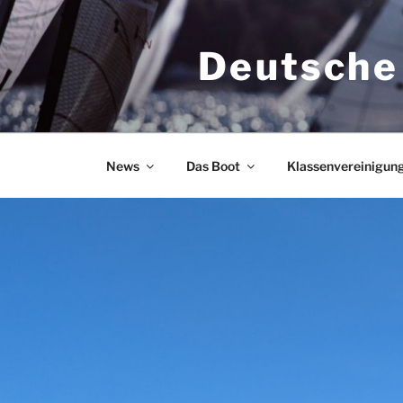
Zum
Inhalt
Deutsche
springen
News
Das Boot
Klassenvereinigun