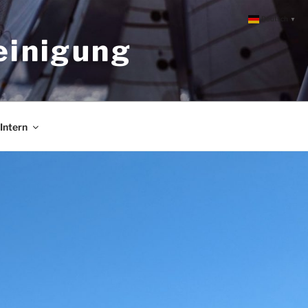
Deutsch
▼
einigung
Intern