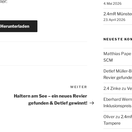
ler:
4. Mai 2026
2.4mR Münste
23. April 2026
Herunterladen
NEUESTE KO
Matthias Pape
SCM
Detlef Müller-B
Revier gefunde
WEITER
Nächster
2.4 Zinke
zu
Ve
Beitrag
Haltern am See – ein neues Revier
Eberhard Wern
gefunden & Detlef gewinnt!
Inklusionspreis
Oliver
zu
2.4mR
Tampere